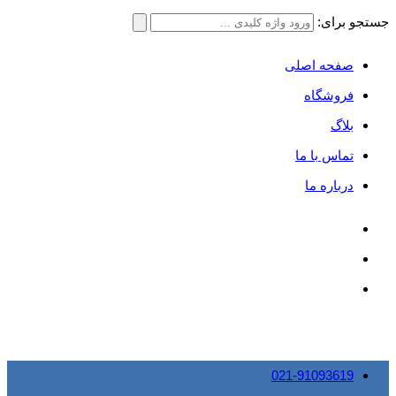
جستجو برای:
صفحه اصلی
فروشگاه
بلاگ
تماس با ما
درباره ما
021-91093619