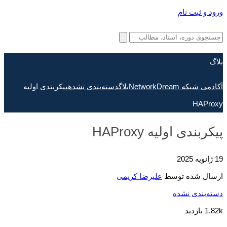
ورود و ثبت نام
بلاگ
آکادمی شبکه NetworkDream
بلاگ
دسته‌بندی نشده
پیکربندی اولیه
HAProxy
پیکربندی اولیه HAProxy
19 ژانویه 2025
ارسال شده توسط
علیرضا کریمی
دسته‌بندی نشده
1.82k بازدید