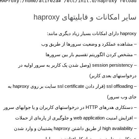
HAProxy:/home/alireza# /etc/init.d/haproxy reload
سایر امکانات و قابلیتهای haproxy
haproxy دارای امکانات بسیار زیاد دیگری مانند:
– مشاهده عملکرد و وضعیت سرورها از طریق وب
– مشخص کردن الگوریتم تقسیم بار بین سرورها
– session persistency (وصل شدن یک کاربر به سرور اولیه در
درخواستهای بعدی کاربر)
– ssl offloading (قرار دادن ssl certificate سایت بر روی haproxy به
جای وب سرور)
– دستکاری هدرهای HTTP در درخواستهای کاربران و یا جوابهای سرور
– افزایش امنیت web application و جلوگیری از پاره‌ای از حملات
– high availability از طریق داشتن haproxy پشتیبان و وارد شدن
خودکار به مدار در صورت از کار افتادن سرور اول