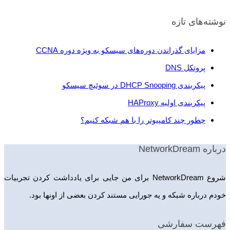
نوشته‌های تازه
مزایای گذراندن دوره‌های سیسکو به‌ ویژه دوره CCNA
پروتکل DNS
پیکربندی DHCP Snooping در سوئیچ سیسکو
پیکربندی اولیه HAProxy
چطور چند کامپیوتر را با هم شبکه کنیم؟
درباره NetworkDream
شروع NetworkDream برای من جایی برای یادداشت کردن تجربیات
خودم درباره شبکه و یه جورایی مستند کردن بعضی از اونها بود.
فهرست سفارشی